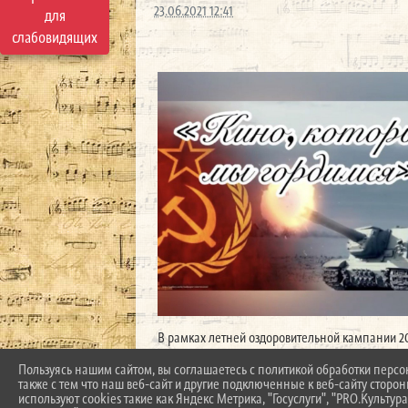
23.06.2021 12:41
для
слабовидящих
В рамках летней оздоровительной кампании 2
https://www.instagram.com/tv/CQdjdo7iF1l
Пользуясь нашим сайтом, вы соглашаетесь с политикой обработки перс
также с тем что наш веб-сайт и другие подключенные к веб-сайту сторо
используют cookies такие как Яндекс Метрика, "Госуслуги", "PRO.Культура