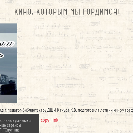
КИНО, КОТОРЫМ МЫ ГОРДИМСЯ!
021г. педагог-библиотекарь ДШИ Качура К.В. подготовила летний киномара
/?utm_source=ig_web_copy_link
ональных данных а
нние сервисы
", "Спутник