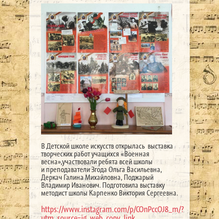
В Детской школе искусств открылась выставка
творческих работ учащихся «Военная
весна»,участвовали ребята всей школы
и преподаватели Згода Ольга Васильевна,
Деркач Галина Михайловна, Поджарый
Владимир Иванович. Подготовила выставку
методист школы Карпенко Виктория Сергеевна.
https://www.instagram.com/p/COnPccOJ8_m/?
utm_source=ig_web_copy_link