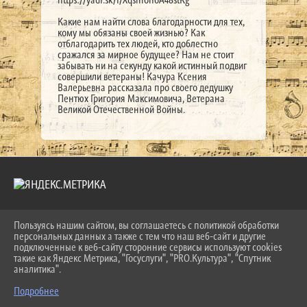
Какие нам найти слова благодарности для тех,
кому мы обязаны своей жизнью? Как
отблагодарить тех людей, кто доблестно
сражался за мирное будущее? Нам не стоит
забывать ни на секунду какой истинный подвиг
совершили ветераны! Качура Ксения
Валерьевна рассказала про своего дедушку
Пентюх Григория Максимовича, Ветерана
Великой Отечественной Войны.
Пользуясь нашим сайтом, вы соглашаетесь с политикой обработки
2026 Г. LKDSHI.RU
персональных данных а также с тем что наш веб-сайт и другие
ВХОД
подключенные к веб-сайту сторонние сервисы используют cookies
КАРТА САЙТА
такие как Яндекс Метрика, "Госуслуги", "PRO.Культура", "Спутник
ПОЛИТИКА ОБРАБОТКИ ПЕРСОНАЛЬНЫХ ДАННЫХ
аналитика".
Подробнее
СДЕЛАНО НА KUBCMS
РАЗРАБОТКА И ПОДДЕРЖКА