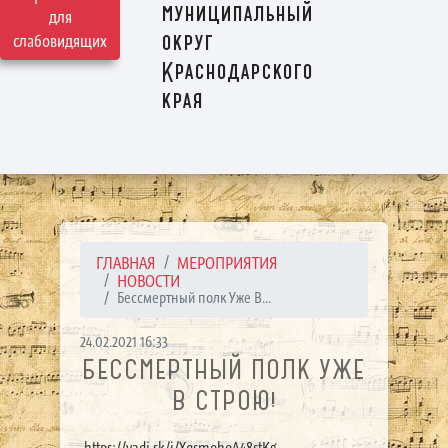
муниципальный
для
округ
слабовидящих
Краснодарского
края
ГЛАВНАЯ
МЕРОПРИЯТИЯ
НОВОСТИ
Бессмертный полк Уже В...
24.02.2021 16:33
БЕССМЕРТНЫЙ ПОЛК УЖЕ
В СТРОЮ!
https://yadi.sk/i/XqsmohoA48stKg