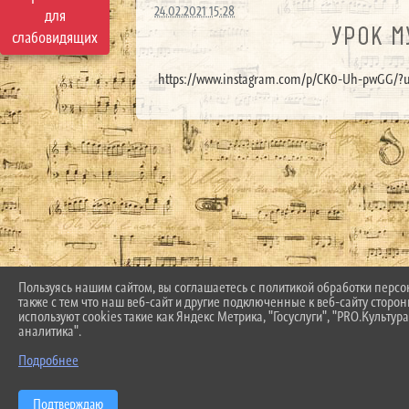
24.02.2021 15:28
для
УРОК М
слабовидящих
https://www.instagram.com/p/CK0-Uh-pwGG/?u
Пользуясь нашим сайтом, вы соглашаетесь с политикой обработки перс
также с тем что наш веб-сайт и другие подключенные к веб-сайту сторо
используют cookies такие как Яндекс Метрика, "Госуслуги", "PRO.Культура
аналитика".
Подробнее
Подтверждаю