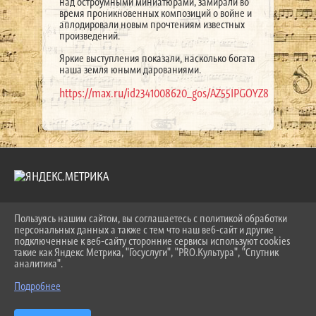
над остроумными миниатюрами, замирали во
время проникновенных композиций о войне и
аплодировали новым прочтениям известных
произведений.
Яркие выступления показали, насколько богата
наша земля юными дарованиями.
https://max.ru/id2341008620_gos/AZ55IPGOYZ8
Пользуясь нашим сайтом, вы соглашаетесь с политикой обработки
2026 Г. LKDSHI.RU
персональных данных а также с тем что наш веб-сайт и другие
ВХОД
подключенные к веб-сайту сторонние сервисы используют cookies
КАРТА САЙТА
такие как Яндекс Метрика, "Госуслуги", "PRO.Культура", "Спутник
ПОЛИТИКА ОБРАБОТКИ ПЕРСОНАЛЬНЫХ ДАННЫХ
аналитика".
Подробнее
СДЕЛАНО НА KUBCMS
РАЗРАБОТКА И ПОДДЕРЖКА