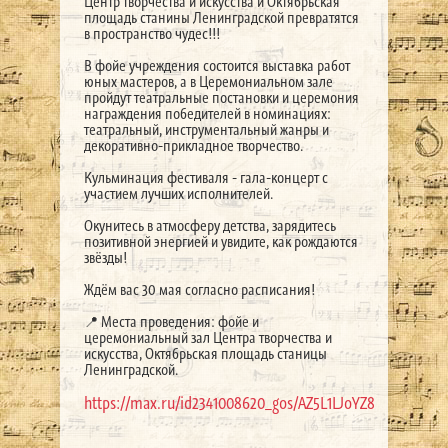
Центр творчества и искусства и Октябрьская
площадь станины Ленинградской превратятся
в пространство чудес!!!
В фойе учреждения состоится выставка работ
юных мастеров, а в Церемониальном зале
пройдут театральные постановки и церемония
награждения победителей в номинациях:
театральный, инструментальный жанры и
декоративно-прикладное творчество.
Кульминация фестиваля - гала-концерт с
участием лучших исполнителей.
Окунитесь в атмосферу детства, зарядитесь
позитивной энергией и увидите, как рождаются
звёзды!
Ждём вас 30 мая согласно расписания!
📍 Места проведения: фойе и
церемониальный зал Центра творчества и
искусства, Октябрьская площадь станицы
Ленинградской.
https://max.ru/id2341008620_gos/AZ5L1LJoYZ8