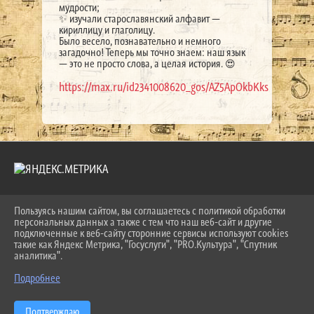
мудрости;
✨ изучали старославянский алфавит —
кириллицу и глаголицу.
Было весело, познавательно и немного
загадочно! Теперь мы точно знаем: наш язык
— это не просто слова, а целая история. 😍
https://max.ru/id2341008620_gos/AZ5ApOkbKks
Пользуясь нашим сайтом, вы соглашаетесь с политикой обработки
2026 Г. LKDSHI.RU
персональных данных а также с тем что наш веб-сайт и другие
ВХОД
подключенные к веб-сайту сторонние сервисы используют cookies
КАРТА САЙТА
такие как Яндекс Метрика, "Госуслуги", "PRO.Культура", "Спутник
ПОЛИТИКА ОБРАБОТКИ ПЕРСОНАЛЬНЫХ ДАННЫХ
аналитика".
Подробнее
СДЕЛАНО НА KUBCMS
РАЗРАБОТКА И ПОДДЕРЖКА
Подтверждаю