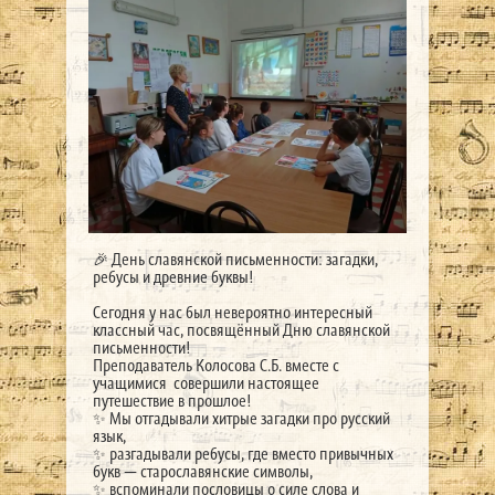
🎉 День славянской письменности: загадки,
ребусы и древние буквы!
Сегодня у нас был невероятно интересный
классный час, посвящённый Дню славянской
письменности!
Преподаватель Колосова С.Б. вместе с
учащимися совершили настоящее
путешествие в прошлое!
✨ Мы отгадывали хитрые загадки про русский
язык,
✨ разгадывали ребусы, где вместо привычных
букв — старославянские символы,
✨ вспоминали пословицы о силе слова и