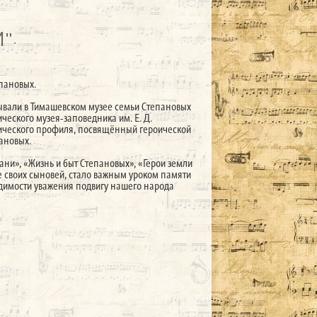
".
епановых.
ывали в Тимашевском музее семьи Степановых
еского музея‑заповедника им. Е. Д.
рического профиля, посвящённый героической
ановых.
бани», «Жизнь и быт Степановых», «Герои земли
е своих сыновей, стало важным уроком памяти
димости уважения подвигу нашего народа