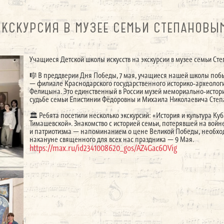
ЭКСКУРСИЯ В МУЗЕЕ СЕМЬИ СТЕПАНОВЫМ
Учащиеся Детской школы искусств на экскурсии в музее семьи Ст
🎼 В преддверии Дня Победы, 7 мая, учащиеся нашей школы поб
— филиале Краснодарского государственного историко‑археологич
Фелицына. Это единственный в России музей мемориально‑исто
судьбе семьи Епистинии Фёдоровны и Михаила Николаевича Степ
🏛️ Ребята посетили несколько экскурсий: «История и культура Ку
Тимашевской». Знакомство с историей семьи, потерявшей на войн
и патриотизма — напоминанием о цене Великой Победы, необхо
накануне священного для всех нас праздника — 9 Мая.
https://max.ru/id2341008620_gos/AZ4Gac6OVig