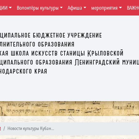
ЦИИ
Волонтёры культуры
Афиша
мероприятия
ВАЖН
ципальное бюджетное учреждение
лнительного образования
кая школа искусств станицы Крыловской
ципального образования Ленинградский муни
нодарского края
И
Новости культуры Кубан...