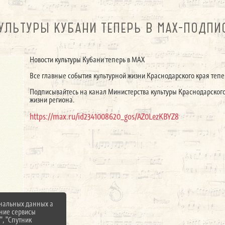
УЛЬТУРЫ КУБАНИ ТЕПЕРЬ В MAX-ПОДПИ
Новости культуры Кубани теперь в МАХ
Все главные события культурной жизни Краснодарского края теп
Подписывайтесь на канал Министерства культуры Краснодарского 
жизни региона.
https://max.ru/id2341008620_gos/AZ0LezKBYZ8
ональных данных а
нние сервисы
", "Спутник