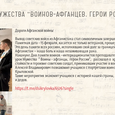
УЖЕСТВА "ВОИНОВ-АФГАНЦЕВ, ГЕРОИ Р
Дороги Афганской войны
Вывод советских войск из Афганистана стал символичным заверш
Памятная дата - 15 февраля, касается не только ветеранов, прош
Это день памяти всех россиян, исполнявших свой долг за границе
Афганистан – наша боль и наша незаживающая рана.
Накануне Дня памяти воинов –интернационалистов преподавате
урок Мужества " Воины - афганцы, герои России", рассказал о х
стойкости и героизме советских солдат, принимавших участие в в
Алексей Владимирович познакомил учащихся с портретами воино
Крыловской.
Такие мероприятия знакомят учащихся с историей нашей страны,
и дедов.
https://t.me/dsikrylovka/6576?single