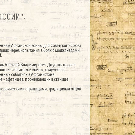
ОССИИ".
ением Афганской войны для Советского Союза.
едших через испытания в боях с моджахедами.
й.
ль Алексей Владимирович Джугань провёл
ронике афганской войны, о мужестве,
оенных событиях в Афганистане.
в - афганцев, проживающих в станице
 героическими страницами, традициями отцов