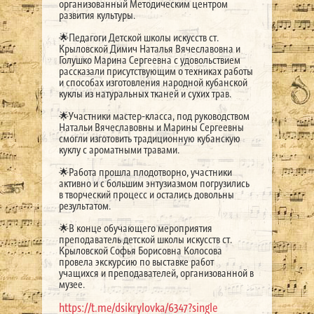
организованный Методическим центром
развития культуры.
🌟Педагоги Детской школы искусств ст.
Крыловской Димич Наталья Вячеславовна и
Голушко Марина Сергеевна с удовольствием
рассказали присутствующим о техниках работы
и способах изготовления народной кубанской
куклы из натуральных тканей и сухих трав.
🌟Участники мастер-класса, под руководством
Натальи Вячеславовны и Марины Сергеевны
смогли изготовить традиционную кубанскую
куклу с ароматными травами.
🌟Работа прошла плодотворно, участники
активно и с большим энтузиазмом погрузились
в творческий процесс и остались довольны
результатом.
🌟В конце обучающего мероприятия
преподаватель детской школы искусств ст.
Крыловской Софья Борисовна Колосова
провела экскурсию по выставке работ
учащихся и преподавателей, организованной в
музее.
https://t.me/dsikrylovka/6347?single