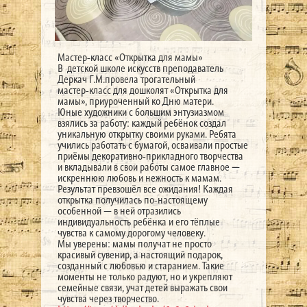
Мастер‑класс «Открытка для мамы»
В детской школе искусств преподаватель
Деркач Г.М.провела трогательный
мастер‑класс для дошколят «Открытка для
мамы», приуроченный ко Дню матери.
Юные художники с большим энтузиазмом
взялись за работу: каждый ребёнок создал
уникальную открытку своими руками. Ребята
учились работать с бумагой, осваивали простые
приёмы декоративно‑прикладного творчества
и вкладывали в свои работы самое главное —
искреннюю любовь и нежность к мамам.
Результат превзошёл все ожидания! Каждая
открытка получилась по‑настоящему
особенной — в ней отразились
индивидуальность ребёнка и его тёплые
чувства к самому дорогому человеку.
Мы уверены: мамы получат не просто
красивый сувенир, а настоящий подарок,
созданный с любовью и старанием. Такие
моменты не только радуют, но и укрепляют
семейные связи, учат детей выражать свои
чувства через творчество.