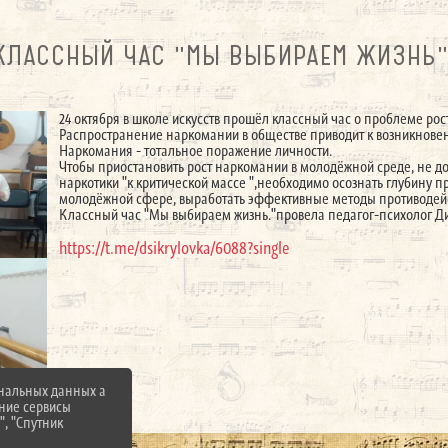
КЛАССНЫЙ ЧАС "МЫ ВЫБИРАЕМ ЖИЗНЬ"
24 октября в школе искусств прошёл классный час о проблеме ро
Распространение наркомании в обществе приводит к возникнове
Наркомания - тотальное поражение личности.
Чтобы приостановить рост наркомании в молодёжной среде, не 
наркотики "к критической массе ",необходимо осознать глубину 
молодёжной сфере, выработать эффективные методы противодейс
Классный час "Мы выбираем жизнь."провела педагог-психолог Д
https://t.me/dsikrylovka/6088?single
ональных данных а
нние сервисы
", "Спутник