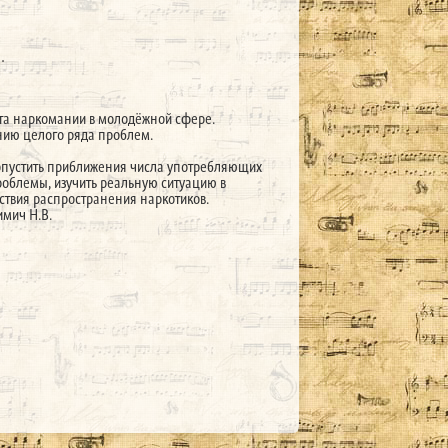
.
ста наркомании в молодёжной сфере.
нию целого ряда проблем.
допустить приближения числа употребляющих
проблемы, изучить реальную ситуацию в
твия распространения наркотиков.
имич Н.В.