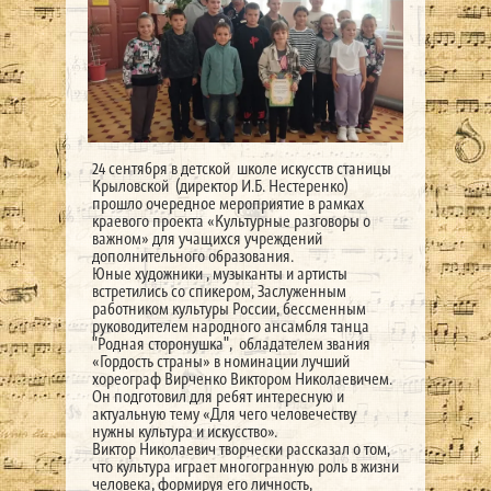
24 сентября в детской школе искусств станицы
Крыловской (директор И.Б. Нестеренко)
прошло очередное мероприятие в рамках
краевого проекта «Культурные разговоры о
важном» для учащихся учреждений
дополнительного образования.
Юные художники , музыканты и артисты
встретились со спикером, Заслуженным
работником культуры России, бессменным
руководителем народного ансамбля танца
"Родная сторонушка", обладателем звания
«Гордость страны» в номинации лучший
хореограф Вирченко Виктором Николаевичем.
Он подготовил для ребят интересную и
актуальную тему «Для чего человечеству
нужны культура и искусство».
Виктор Николаевич творчески рассказал о том,
что культура играет многогранную роль в жизни
человека, формируя его личность,