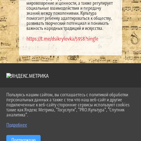
мировоззрение и ценности, а также регулирует
социальные взаимодействия и передачу
знаний между поколениями. Культура
помогает ребенку адаптироваться к обществу,
развивать творческий потенциал и понимать
важность народных традиций и искусства.
https://t.me/dsikrylovka/5958?single
Пользуясь нашим сайтом, вы соглашаетесь с политикой обработки
2026 Г. LKDSHI.RU
персональных данных а также с тем что наш веб-сайт и другие
ВХОД
подключенные к веб-сайту сторонние сервисы используют cookies
КАРТА САЙТА
такие как Яндекс Метрика, "Госуслуги", "PRO.Культура", "Спутник
ПОЛИТИКА ОБРАБОТКИ ПЕРСОНАЛЬНЫХ ДАННЫХ
аналитика".
Подробнее
СДЕЛАНО НА KUBCMS
РАЗРАБОТКА И ПОДДЕРЖКА
Подтверждаю