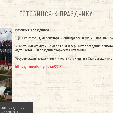
ГОТОВИМСЯ К ПРАЗДНИКУ!
Готовимся к празднику!
🇷🇺Уже сегодня, 20 сентября, Ленинградский муниципальный окр
⭐️Работники культуры не жалея сил завершают последние пригото
ждёт настоящий праздник творчества и таланта!
🤩Будем ждать всех жителей и гостей станицы на Октябрьской пл
https://t.me/dsikrylovka/5918
ональных данных а
нние сервисы