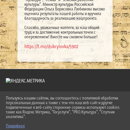
культуры". Министр культуры Российской
Федерации Ольга Борисовна Любимова высоко
оценила результаты нашей работы и вручила
благодарность за реализацию нацпроекта.
Спасибо, уважаемые коллеги, за наш общий
труд и за достижение контрольных точек с
опережением! Вместе мы сможем больше!
https://t.me/dsikrylovka/5902
Пользуясь нашим сайтом, вы соглашаетесь с политикой обработки
2026 Г. LKDSHI.RU
персональных данных а также с тем что наш веб-сайт и другие
ВХОД
подключенные к веб-сайту сторонние сервисы используют cookies
КАРТА САЙТА
такие как Яндекс Метрика, "Госуслуги", "PRO.Культура", "Спутник
ПОЛИТИКА ОБРАБОТКИ ПЕРСОНАЛЬНЫХ ДАННЫХ
аналитика".
Подробнее
СДЕЛАНО НА KUBCMS