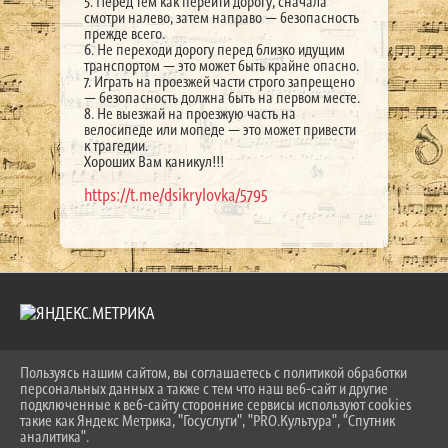
5. Перед тем как перейти дорогу, сначала
смотри налево, затем направо — безопасность
прежде всего.
6. Не переходи дорогу перед близко идущим
транспортом — это может быть крайне опасно.
7. Играть на проезжей части строго запрещено
— безопасность должна быть на первом месте.
8. Не выезжай на проезжую часть на
велосипеде или мопеде — это может привести
к трагедии.
Хороших Вам каникул!!!
https://t.me/dsikrylovka/5795
Пользуясь нашим сайтом, вы соглашаетесь с политикой обработки
2026 Г. LKDSHI.RU
персональных данных а также с тем что наш веб-сайт и другие
ВХОД
подключенные к веб-сайту сторонние сервисы используют cookies
КАРТА САЙТА
такие как Яндекс Метрика, "Госуслуги", "PRO.Культура", "Спутник
ПОЛИТИКА ОБРАБОТКИ ПЕРСОНАЛЬНЫХ ДАННЫХ
аналитика".