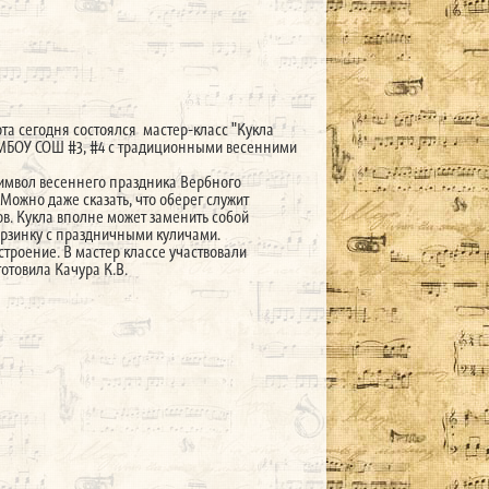
та сегодня состоялся мастер-класс "Кукла
 МБОУ СОШ #3, #4 с традиционными весенними
имвол весеннего праздника Вербного
 Можно даже сказать, что оберег служит
в. Кукла вполне может заменить собой
орзинку с праздничными куличами.
строение. В мастер классе участвовали
готовила Качура К.В.