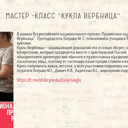
МАСТЕР -КЛАСС "КУКЛА ВЕРБНИЦА".
В рамках Всероссийского национального проекта Пушкинская кар
Вербница". Преподаватель Голушко М. С. познакомила учащихся
куклами.
Кукла Вербница – защищающий домашний оча и семью оберег, с
воскресения, который празднуется вместе с христианской Пасхой.
объединением древнерусских обычаев и православных празднико
пасхальные яйца, поэтому ее частенько наши предки ставили в к
Кукла получилась яркая, веселая, у всех участников поднялось на
педагоги Голушко М.С.,Димич Н.В., Карпенко В.С., видеоролик под
https://t.me/dsikrylovka/5519?single