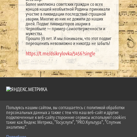
Более миллиона советских граждан со всех
концов нашей необъятной Родины принимали
участие в ликвидации последствий страшной
аварии. Многие из них не дожили до наших
дней. Подвиг ликвидаторов аварии в
Чернобыле — пример самоотверженности и
мужества.
Прошло 39 лет. И мы понимаем, что этот подвиг
переоценить невозможно и никогда не забыть!
https://t.me/dsikrylovka/5456?single
Пользуясь нашим сайтом, вы соглашаетесь с политикой обработки
2026 Г. LKDSHI.RU
персональных данных а также с тем что наш веб-сайт и другие
ВХОД
подключенные к веб-сайту сторонние сервисы используют cookies
КАРТА САЙТА
такие как Яндекс Метрика, "Госуслуги", "PRO.Культура", "Спутник
ПОЛИТИКА ОБРАБОТКИ ПЕРСОНАЛЬНЫХ ДАННЫХ
аналитика".
Подробнее