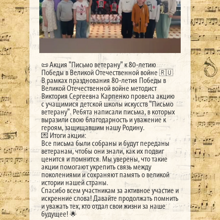
📜 Акция "Письмо ветерану" к 80-летию
Победы в Великой Отечественной войне 🇷🇺
В рамках празднования 80-летия Победы в
Великой Отечественной войне методист
Виктория Сергеевна Карпенко провела акцию
с учащимися детской школы искусств "Письмо
ветерану". Ребята написали письма, в которых
выразили свою благодарность и уважение к
героям, защищавшим нашу Родину.
💌 Итоги акции:
Все письма были собраны и будут переданы
ветеранам, чтобы они знали, как их подвиг
ценится и помнится. Мы уверены, что такие
акции помогают укрепить связь между
поколениями и сохраняют память о великой
истории нашей страны.
Спасибо всем участникам за активное участие и
искренние слова! Давайте продолжать помнить
и уважать тех, кто отдал свои жизни за наше
будущее! 🌟