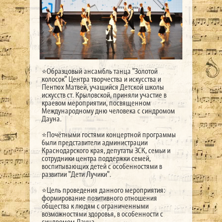
⭐️Образцовый ансамбль танца "Золотой
колосок" Центра творчества и искусства и
Пентюх Матвей, учащийся Детской школы
искусств ст. Крыловской, приняли участие в
краевом мероприятии, посвященном
Международному дню человека с синдромом
Дауна.
⭐️Почётными гостями концертной программы
были представители администрации
Краснодарского края, депутаты ЗСК, семьи и
сотрудники центра поддержки семей,
воспитывающих детей с особенностями в
развитии "Дети Лучики".
⭐️Цель проведения данного мероприятия:
формирование позитивного отношения
общества к людям с ограниченными
возможностями здоровья, в особенности с
синдромом Дауна.