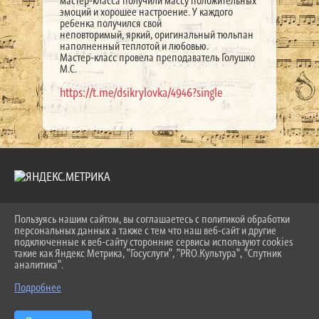
мастер-класса получили массу положительных
эмоций и хорошее настроение. У каждого
ребенка получился свой
неповторимый, яркий, оригинальный тюльпан
наполненный теплотой и любовью.
Мастер-класс провела преподаватель Голушко
М.С.
https://t.me/dsikrylovka/4946?single
Пользуясь нашим сайтом, вы соглашаетесь с политикой обработки
2026 Г. LKDSHI.RU
персональных данных а также с тем что наш веб-сайт и другие
ВХОД
подключенные к веб-сайту сторонние сервисы используют cookies
КАРТА САЙТА
такие как Яндекс Метрика, "Госуслуги", "PRO.Культура", "Спутник
ПОЛИТИКА ОБРАБОТКИ ПЕРСОНАЛЬНЫХ ДАННЫХ
аналитика".
Подробнее
СДЕЛАНО НА KUBCMS
РАЗРАБОТКА И ПОДДЕРЖКА