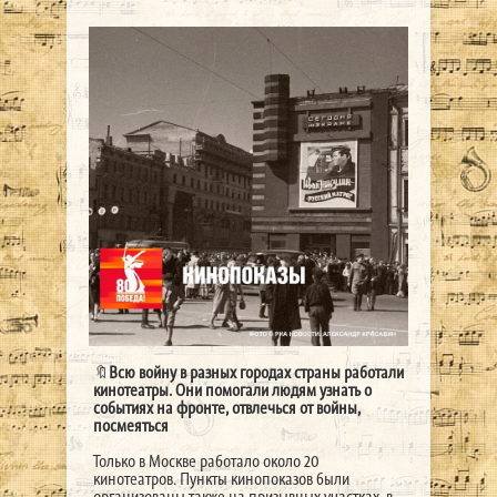
🔖
Всю войну в разных городах страны работали
кинотеатры. Они помогали людям узнать о
событиях на фронте, отвлечься от войны,
посмеяться
Только в Москве работало около 20
кинотеатров. Пункты кинопоказов были
организованы также на призывных участках, в