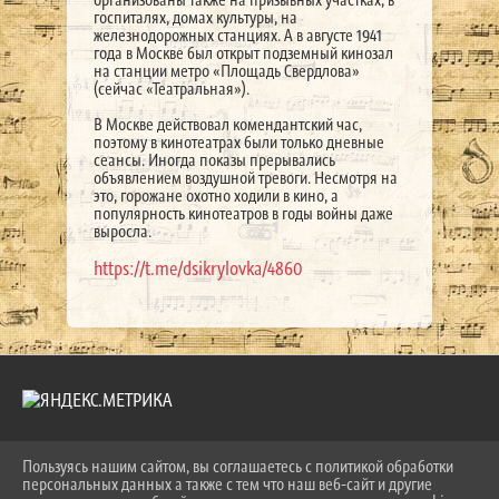
госпиталях, домах культуры, на
железнодорожных станциях. А в августе 1941
года в Москве был открыт подземный кинозал
на станции метро «Площадь Свердлова»
(сейчас «Театральная»).
В Москве действовал комендантский час,
поэтому в кинотеатрах были только дневные
сеансы. Иногда показы прерывались
объявлением воздушной тревоги. Несмотря на
это, горожане охотно ходили в кино, а
популярность кинотеатров в годы войны даже
выросла.
https://t.me/dsikrylovka/4860
Пользуясь нашим сайтом, вы соглашаетесь с политикой обработки
2026 Г. LKDSHI.RU
персональных данных а также с тем что наш веб-сайт и другие
ВХОД