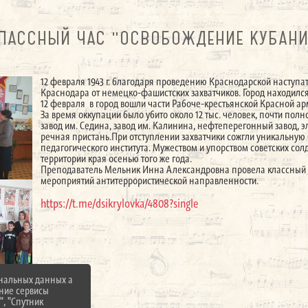
ЛАССНЫЙ ЧАС "ОСВОБОЖДЕНИЕ КУБАНИ
12 февраля 1943 г. благодаря проведению Краснодарской наступ
Краснодара от немецко-фашистских захватчиков. Город находился
12 февраля в город вошли части Рабоче-крестьянской Красной ар
За время оккупации было убито около 12 тыс. человек, почти по
завод им. Седина, завод им. Калинина, нефтеперегонный завод, 
речная пристань.При отступлении захватчики сожгли уникальную
педагогического института. Мужеством и упорством советских со
территории края осенью того же года.
Преподаватель Мельник Инна Александровна провела классный 
мероприятий антитеррористической направленности.
https://t.me/dsikrylovka/4808?single
ональных данных а
нние сервисы
", "Спутник