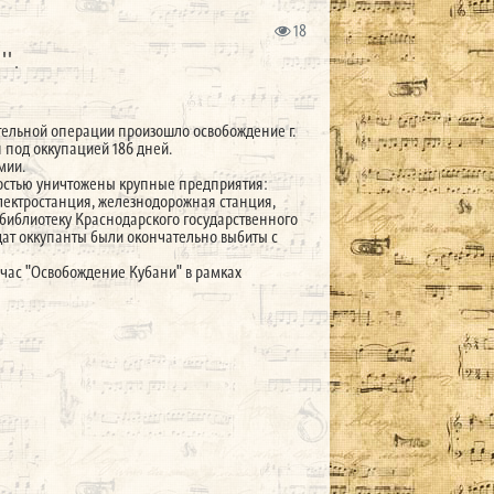
18
".
ательной операции произошло освобождение г.
 под оккупацией 186 дней.
мии.
лностью уничтожены крупные предприятия:
электростанция, железнодорожная станция,
 библиотеку Краснодарского государственного
лдат оккупанты были окончательно выбиты с
час "Освобождение Кубани" в рамках