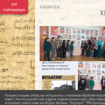
для
12.02.2025 11:14
слабовидящих
К
Пользуясь нашим сайтом, вы соглашаетесь с политикой обработки перс
также с тем что наш веб-сайт и другие подключенные к веб-сайту сторо
используют cookies такие как Яндекс Метрика, "Госуслуги", "PRO.Культура