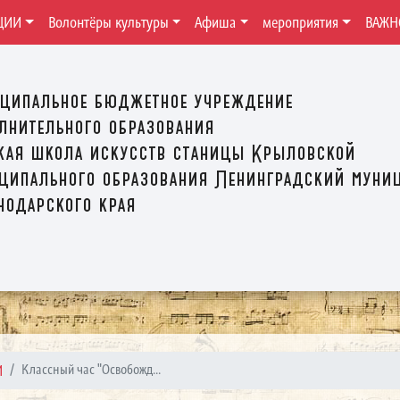
ЦИИ
Волонтёры культуры
Афиша
мероприятия
ВАЖН
ципальное бюджетное учреждение
лнительного образования
кая школа искусств станицы Крыловской
ципального образования Ленинградский муни
нодарского края
И
Классный час "Освобожд...