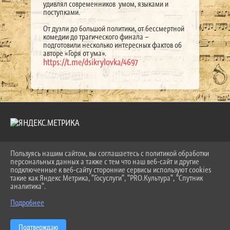
удивлял современников умом, языками и
поступками.
От дуэли до большой политики, от бессмертной
комедии до трагического финала –
подготовили несколько интересных фактов об
авторе «Горя от ума».
https://t.me/dsikrylovka/4697
Пользуясь нашим сайтом, вы соглашаетесь с политикой обработки
2026 Г. LKDSHI.RU
персональных данных а также с тем что наш веб-сайт и другие
ВХОД
подключенные к веб-сайту сторонние сервисы используют cookies
КАРТА САЙТА
такие как Яндекс Метрика, "Госуслуги", "PRO.Культура", "Спутник
ПОЛИТИКА ОБРАБОТКИ ПЕРСОНАЛЬНЫХ ДАННЫХ
аналитика".
Подробнее
СДЕЛАНО НА KUBCMS
РАЗРАБОТКА И ПОДДЕРЖКА
Подтверждаю