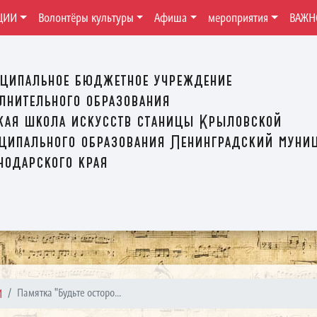
ЦИИ
Волонтёры культуры
Афиша
мероприятия
ВАЖН
ципальное бюджетное учреждение
лнительного образования
кая школа искусств станицы Крыловской
ципального образования Ленинградский муни
нодарского края
И
Памятка "Будьте осторо...