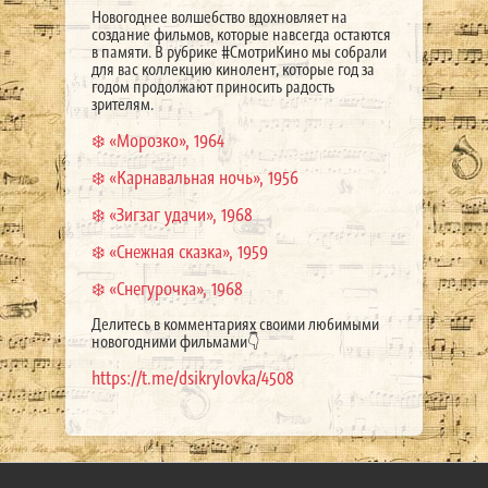
Новогоднее волшебство вдохновляет на
создание фильмов, которые навсегда остаются
в памяти. В рубрике #СмотриКино мы собрали
для вас коллекцию кинолент, которые год за
годом продолжают приносить радость
зрителям.
❄️ «Морозко», 1964
❄️ «Карнавальная ночь», 1956
❄️ «Зигзаг удачи», 1968
❄️ «Снежная сказка», 1959
❄️ «Снегурочка», 1968
Делитесь в комментариях своими любимыми
новогодними фильмами👇
https://t.me/dsikrylovka/4508