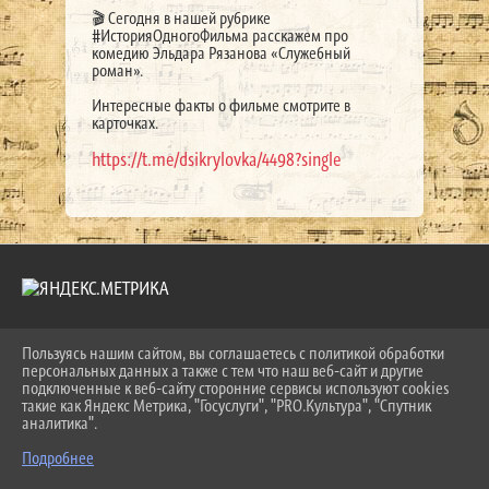
🎬 Сегодня в нашей рубрике
#ИсторияОдногоФильма расскажем про
комедию Эльдара Рязанова «Служебный
роман».
Интересные факты о фильме смотрите в
карточках.
https://t.me/dsikrylovka/4498?single
Пользуясь нашим сайтом, вы соглашаетесь с политикой обработки
2026 Г. LKDSHI.RU
персональных данных а также с тем что наш веб-сайт и другие
ВХОД
подключенные к веб-сайту сторонние сервисы используют cookies
КАРТА САЙТА
такие как Яндекс Метрика, "Госуслуги", "PRO.Культура", "Спутник
ПОЛИТИКА ОБРАБОТКИ ПЕРСОНАЛЬНЫХ ДАННЫХ
аналитика".
Подробнее
СДЕЛАНО НА KUBCMS
РАЗРАБОТКА И ПОДДЕРЖКА