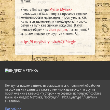
талант.
Музей Музыки
В честь Дня матери
приглашает всех заглянуть в прошлое великих
композиторов и музыкантов, чтобы узнать, как
их матери вдохновляли и поддерживали своих
детей на пути к вершинам искусства. В этот
лонгридом
день музей делится
, посвященный
матерям великих культурных деятелей.
https://t.me/dsikrylovka/4431?single
Пользуясь нашим сайтом, вы соглашаетесь с политикой обработки
2026 Г. LKDSHI.RU
персональных данных а также с тем что наш веб-сайт и другие
ВХОД
подключенные к веб-сайту сторонние сервисы используют cookies
КАРТА САЙТА
такие как Яндекс Метрика, "Госуслуги", "PRO.Культура", "Спутник
ПОЛИТИКА ОБРАБОТКИ ПЕРСОНАЛЬНЫХ ДАННЫХ
аналитика".
Подробнее