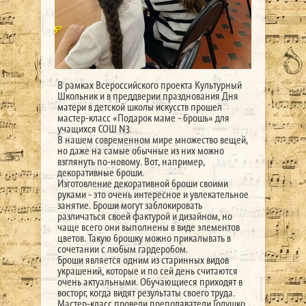
В рамках Всероссийского проекта Культурный
Школьник и в преддверии празднования Дня
матери в детской школы искусств прошел
мастер-класс «Подарок маме - брошь» для
учащихся СОШ N3.
В нашем современном мире множество вещей,
но даже на самые обычные из них можно
взглянуть по-новому. Вот, например,
декоративные броши.
Изготовление декоративной броши своими
руками - это очень интересное и увлекательное
занятие. Броши могут заблокировать
различаться своей фактурой и дизайном, но
чаще всего они выполнены в виде элементов
цветов. Такую брошку можно прикалывать в
сочетании с любым гардеробом.
Броши является одним из старинных видов
украшений, которые и по сей день считаются
очень актуальными. Обучающиеся приходят в
восторг, когда видят результаты своего труда.
Мастер-класс провели преподаватели Голушко