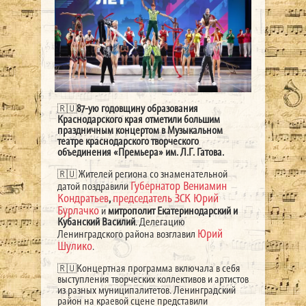
🇷🇺
87-ую годовщину образования
Краснодарского края отметили большим
праздничным концертом в Музыкальном
театре краснодарского творческого
объединения «Премьера» им. Л.Г. Гатова.
🇷🇺 Жителей региона со знаменательной
Губернатор Вениамин
датой поздравили
Кондратьев
председатель ЗСК Юрий
,
Бурлачко
и
митрополит Екатеринодарский и
Кубанский Василий
. Делегацию
Юрий
Ленинградского района возглавил
Шулико
.
🇷🇺Концертная программа включала в себя
выступления творческих коллективов и артистов
из разных муниципалитетов. Ленинградский
район на краевой сцене представили