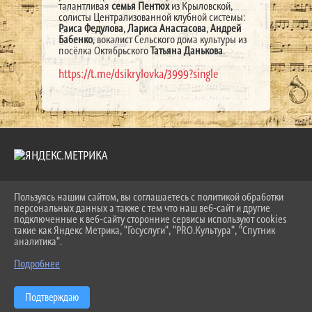
талантливая
семья Пентюх
из Крыловской,
солисты Централизованной клубной системы:
Раиса Федулова
,
Лариса Анастасова
,
Андрей
Бабенко
, вокалист Сельского дома культуры из
посёлка Октябрьского
Татьяна Данькова
.
https://t.me/dsikrylovka/3999?single
Пользуясь нашим сайтом, вы соглашаетесь с политикой обработки
2026 Г. LKDSHI.RU
персональных данных а также с тем что наш веб-сайт и другие
ВХОД
подключенные к веб-сайту сторонние сервисы используют cookies
КАРТА САЙТА
такие как Яндекс Метрика, "Госуслуги", "PRO.Культура", "Спутник
ПОЛИТИКА ОБРАБОТКИ ПЕРСОНАЛЬНЫХ ДАННЫХ
аналитика".
Подробнее
СДЕЛАНО НА KUBCMS
РАЗРАБОТКА И ПОДДЕРЖКА
Подтверждаю