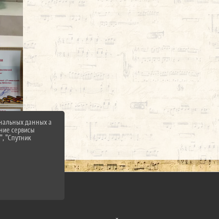
ональных данных а
нние сервисы
", "Спутник