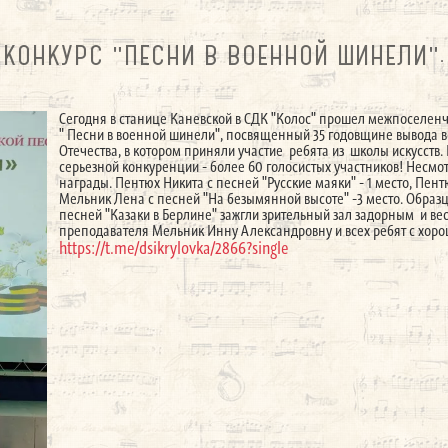
КОНКУРС "ПЕСНИ В ВОЕННОЙ ШИНЕЛИ".
Сегодня в станице Каневской в СДК "Колос" прошел межпоселенч
" Песни в военной шинели", посвященный 35 годовщине вывода 
Отечества, в котором приняли участие ребята из школы искусств.
серьезной конкуренции - более 60 голосистых участников! Несмо
награды. Пентюх Никита с песней "Русские маяки" - 1 место, Пент
Мельник Лена с песней "На безымянной высоте" -3 место. Образ
песней "Казаки в Берлине" зажгли зрительный зал задорным и 
преподавателя Мельник Инну Александровну и всех ребят с хоро
https://t.me/dsikrylovka/2866?single