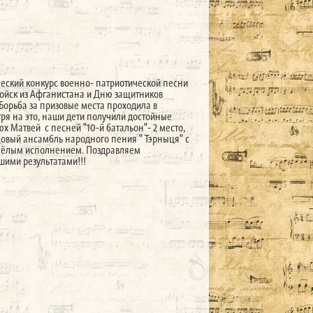
еский конкурс военно- патриотической песни
войск из Афганистана и Дню защитников
 Борьба за призовые места проходила в
тря на это, наши дети получили достойные
юх Матвей с песней "10-й батальон"- 2 место,
цовый ансамбль народного пения " Тэрныця" с
весёлым исполнением. Поздравляем
шими результатами!!!