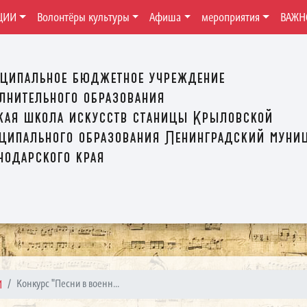
ЦИИ
Волонтёры культуры
Афиша
мероприятия
ВАЖН
ципальное бюджетное учреждение
лнительного образования
кая школа искусств станицы Крыловской
ципального образования Ленинградский муни
нодарского края
И
Конкурс "Песни в военн...