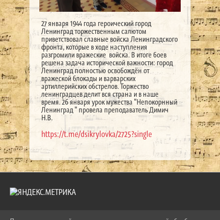
27 января 1944 года героический город
Ленинград торжественным салютом
приветствовал славные войска Ленинградского
фронта, которые в ходе наступления
разгромили вражеские войска. В итоге боев
решена задача исторической важности: город
Ленинград полностью освобождён от
вражеской блокады и варварских
артиллерийских обстрелов. Торжество
ленинградцев делит вся страна и в наше
время. 26 января урок мужества "Непокорнный
Ленинград " провела преподаватель Димич
Н.В.
https://t.me/dsikrylovka/2725?single