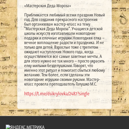
«Мастерская Деда Мороза»
Приближается любимый всеми праздник Новый
год. Для создания прекрасного настроения
был организован мастер-класс на тему
"Мастерская Деда Мороза". Учащиеся детской
школы искусств изготавливали новогодние
подарки и елочные игрушки.Новогодняя елка –
вечное воплощение радости и праздника. И не
только для детей. Взрослые тоже с трепетом
ожидают наступления Нового года, когда
осуществляются все самые заветные мечты. А
для этого нужно не так много – просто украсить
елку милыми безделушками. Говорят, что
именно этот ритуал и помогает сбыться любому
желанию. Тем более, если сделаны эти
новогодние игрушки своими руками. Мастер-
класс провела преподаватель Голушко М.С.
https://t.me/dsikrylovka/2487?single