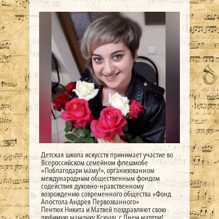
Детская школа искусств принимает участие во
Всероссийском семейном флешмобе
«Поблагодари маму!», организованном
международным общественным фондом
содействия духовно-нравственному
возрождению современного общества «Фонд
Апостола Андрея Первозванного»
Пентюх Никита и Матвей поздравляют свою
любимую мамочку Ксюшу с Днем матери!