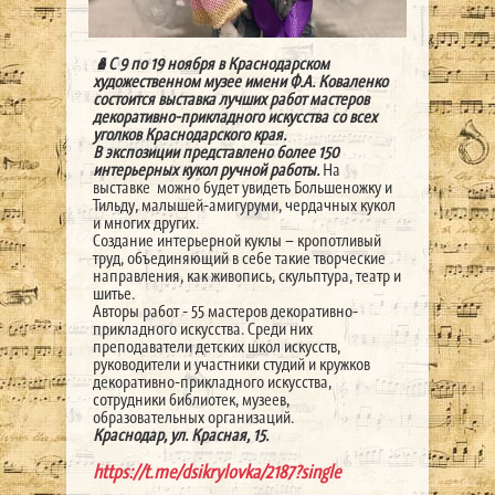
🪆С 9 по 19 ноября в Краснодарском
художественном музее имени Ф.А. Коваленко
состоится выставка лучших работ мастеров
декоративно-прикладного искусства со всех
уголков Краснодарского края.
В экспозиции представлено более 150
интерьерных кукол ручной работы.
На
выставке можно будет увидеть Большеножку и
Тильду, малышей-амигуруми, чердачных кукол
и многих других.
Создание интерьерной куклы – кропотливый
труд, объединяющий в себе такие творческие
направления, как живопись, скульптура, театр и
шитье.
Авторы работ - 55 мастеров декоративно-
прикладного искусства. Среди них
преподаватели детских школ искусств,
руководители и участники студий и кружков
декоративно-прикладного искусства,
сотрудники библиотек, музеев,
образовательных организаций.
Краснодар, ул. Красная, 15.
https://t.me/dsikrylovka/2187?single