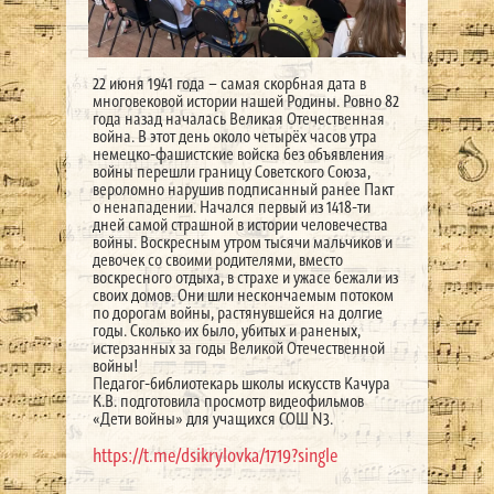
22 июня 1941 года – самая скорбная дата в
многовековой истории нашей Родины. Ровно 82
года назад началась Великая Отечественная
война. В этот день около четырёх часов утра
немецко-фашистские войска без объявления
войны перешли границу Советского Союза,
вероломно нарушив подписанный ранее Пакт
о ненападении. Начался первый из 1418-ти
дней самой страшной в истории человечества
войны. Воскресным утром тысячи мальчиков и
девочек со своими родителями, вместо
воскресного отдыха, в страхе и ужасе бежали из
своих домов. Они шли нескончаемым потоком
по дорогам войны, растянувшейся на долгие
годы. Сколько их было, убитых и раненых,
истерзанных за годы Великой Отечественной
войны!
Педагог-библиотекарь школы искусств Качура
К.В. подготовила просмотр видеофильмов
«Дети войны» для учащихся СОШ N3.
https://t.me/dsikrylovka/1719?single