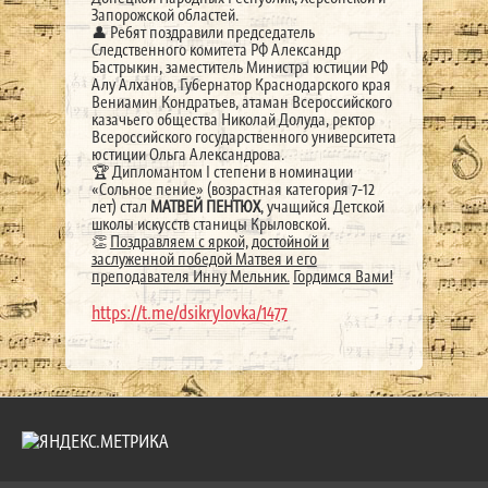
Запорожской областей.
👤 Ребят поздравили председатель
Следственного комитета РФ Александр
Бастрыкин, заместитель Министра юстиции РФ
Алу Алханов, Губернатор Краснодарского края
Вениамин Кондратьев, атаман Всероссийского
казачьего общества Николай Долуда, ректор
Всероссийского государственного университета
юстиции Ольга Александрова.
🏆 Дипломантом I степени в номинации
«Сольное пение» (возрастная категория 7-12
лет) стал
МАТВЕЙ ПЕНТЮХ
, учащийся Детской
школы искусств станицы Крыловской.
👏
Поздравляем с яркой, достойной и
заслуженной победой Матвея и его
преподавателя Инну Мельник.
Гордимся Вами!
https://t.me/dsikrylovka/1477