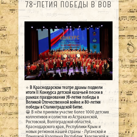
78-ЛЕТИЯ ПОБЕДЫ В ВОВ
⭐️
В Краснодарском театре драмы подвели
итоги II Конкурса детской казачьей песни в
рамках празднования 78-летия победы в
Великой Отечественной войне и 80-летия
победы в Сталинградской битве.
😀 В нём приняли участие более 1000 детских
коллективов и солистов из Астраханской,
Ростовской, Волгоградской областей,
Краснодарского края, Республики Крым и
новых регионов нашей страны - Луганской и
Донецкой Народных Республик, Херсонской и