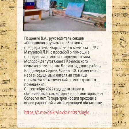
Пащенко В.А., руководитель секции
«Спортивного туризма» обратился
председателю квартального комитета № 2
Матузовой Л.И. с просьбой о помощи в
проведении ремонта спортивного зала.
Молодой депутат Совета Крыловского
сельского поселения Ленинградского района
Владимиров Сергей, Члены ТОС совместно с
неравнодушными жителями станицы
произвели косметический ремонт данного
помещения.
С 1 сентября 2022 года дети зашли в
обновленный зал, который не ремонтировался
более 50 лет. Теперь тренировки проходя в
более радостной и мотивирующей обстановке.
https://t.me/dsikrylovka/1409?single