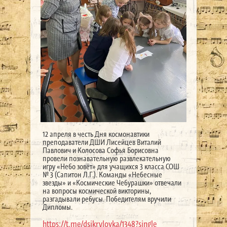
12 апреля в честь Дня космонавтики
преподаватели ДШИ Лисейцев Виталий
Павлович и Колосова Софья Борисовна
провели познавательную развлекательную
игру «Небо зовёт» для учащихся 3 класса СОШ
№ 3 (Сапитон Л.Г.). Команды «Небесные
звезды» и «Космические Чебурашки» отвечали
на вопросы космической викторины,
разгадывали ребусы. Победителям вручили
Дипломы.
https://t.me/dsikrylovka/1348?single