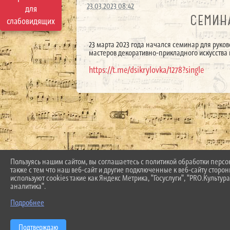
23.03.2023 08:42
для
СЕМИН
слабовидящих
23 марта 2023 года начался семинар для руко
мастеров декоративно-прикладного искусства
https://t.me/dsikrylovka/1278?single
Пользуясь нашим сайтом, вы соглашаетесь с политикой обработки перс
также с тем что наш веб-сайт и другие подключенные к веб-сайту сторо
используют cookies такие как Яндекс Метрика, "Госуслуги", "PRO.Культура
аналитика".
Подробнее
Подтверждаю