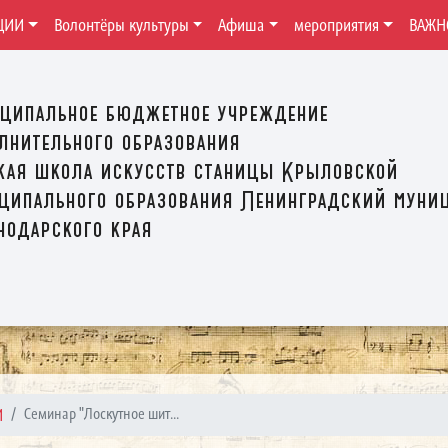
ЦИИ
Волонтёры культуры
Афиша
мероприятия
ВАЖН
ципальное бюджетное учреждение
лнительного образования
кая школа искусств станицы Крыловской
ципального образования Ленинградский муни
нодарского края
И
Семинар "Лоскутное шит...