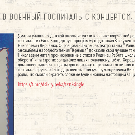
В ВОЕННЫЙ ГОСПИТАЛЬ С КОНЦЕРТОМ.
5 марта учащиеся детской школы искусств в составе творческой 
госпиталь в г.Ейск. Концертную программу подготовил Заслуженн
Николаевич Вирченко. Образцовый ансамбль театра танца " Родн
ансамблем народного пения"Тэрныця" показали свои лучшие тан
Николаевич читал проникновенные стихи о Родине. Ребята школ
обереги" и на строгих солдатских лицах появились улыбки. Хор
домашняя выпечка и цветы для женского персонала госпиталя от
госпиталя вручило благодарственные письма руководителям Вирче
рады, что смогли скрасить сложные будни нашим настоящим за
https://t.me/dsikrylovka/1211?single