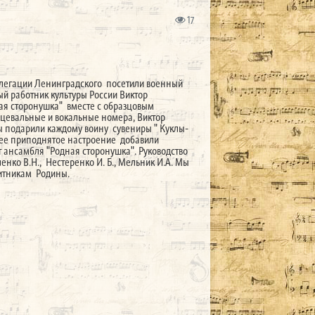
17
делегации Ленинградского посетили военный
ый работник культуры России Виктор
ая сторонушка" вместе с образцовым
цевальные и вокальные номера, Виктор
ы подарили каждому воину сувениры " Куклы-
ошее приподнятое настроение добавили
 ансамбля "Родная сторонушка". Руководство
нко В.Н., Нестеренко И. Б., Мельник И.А. Мы
щитникам Родины.