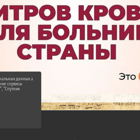
ональных данных а
нние сервисы
", "Спутник