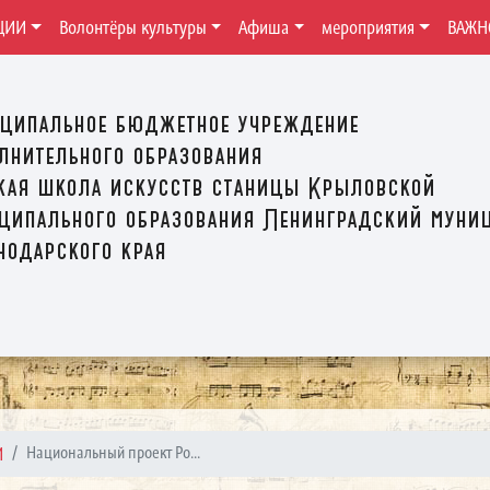
ЦИИ
Волонтёры культуры
Афиша
мероприятия
ВАЖН
ципальное бюджетное учреждение
лнительного образования
кая школа искусств станицы Крыловской
ципального образования Ленинградский муни
нодарского края
И
Национальный проект Ро...