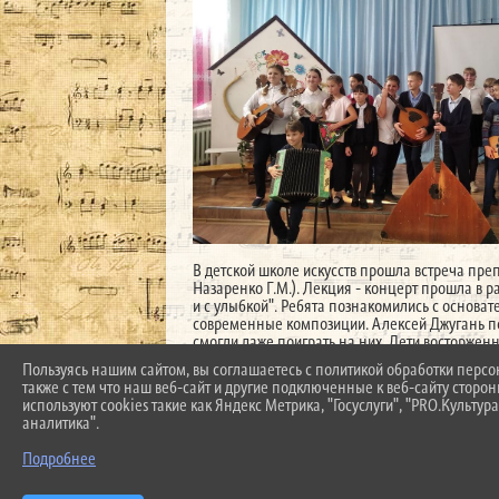
В детской школе искусств прошла встреча пре
Назаренко Г.М.). Лекция - концерт прошла в 
и с улыбкой". Ребята познакомились с основа
современные композиции. Алексей Джугань п
смогли даже поиграть на них. Дети восторже
Пользуясь нашим сайтом, вы соглашаетесь с политикой обработки перс
https://t.me/dsikrylovka/408
также с тем что наш веб-сайт и другие подключенные к веб-сайту сторо
используют cookies такие как Яндекс Метрика, "Госуслуги", "PRO.Культура
аналитика".
Подробнее