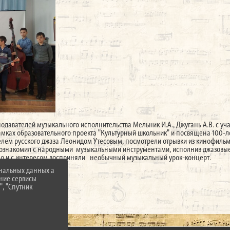
подавателей музыкального исполнительства Мельник И.А., Джугань А.В. с уч
рамках образовательного проекта "Культурный школьник" и посвящена 100-ле
телем русского джаза Леонидом Утесовым, посмотрели отрывки из кинофиль
ознакомил с народными музыкальными инструментами, исполнив джазовые 
нно и с интересом восприняли необычный музыкальный урок-концерт.
ональных данных а
нние сервисы
", "Спутник