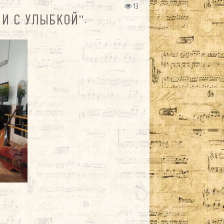
13
И С УЛЫБКОЙ".