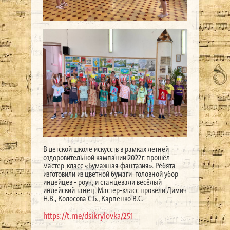
В детской школе искусств в рамках летней
оздоровительной кампании 2022г. прошёл
мастер-класс «Бумажная фантазия». Ребята
изготовили из цветной бумаги головной убор
индейцев - роуч, и станцевали весёлый
индейский танец. Мастер-класс провели Димич
Н.В., Колосова С.Б., Карпенко В.С.
https://t.me/dsikrylovka/251