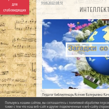
17.06.2022 08:51
для
ИНТЕЛЛЕКТ
слабовидящих
Педагог библиотекарь Ксения Валерьевна Качу
https://t.me/dsikrylovka/243
Пользуясь нашим сайтом, вы соглашаетесь с политикой обработки перс
также с тем что наш веб-сайт и другие подключенные к веб-сайту сторо