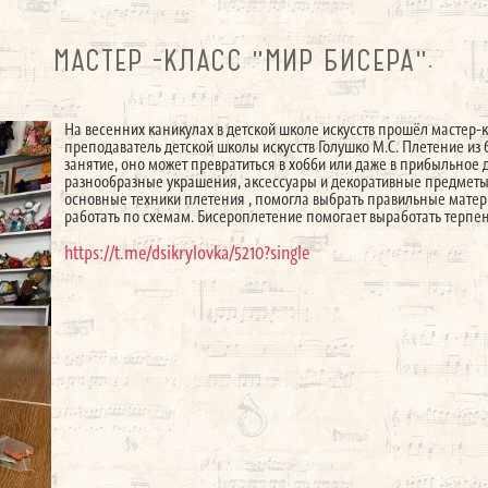
МАСТЕР -КЛАСС "МИР БИСЕРА".
На весенних каникулах в детской школе искусств прошёл мастер-
преподаватель детской школы искусств Голушко М.С. Плетение из 
занятие, оно может превратиться в хобби или даже в прибыльное д
разнообразные украшения, аксессуары и декоративные предметы
основные техники плетения , помогла выбрать правильные матери
работать по схемам. Бисероплетение помогает выработать терпе
https://t.me/dsikrylovka/5210?single