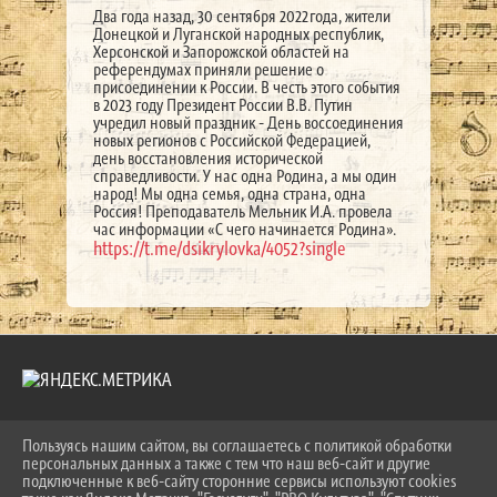
Два года назад, 30 сентября 2022года, жители
Донецкой и Луганской народных республик,
Херсонской и Запорожской областей на
референдумах приняли решение о
присоединении к России. В честь этого события
в 2023 году Президент России В.В. Путин
учредил новый праздник - День воссоединения
новых регионов с Российской Федерацией,
день восстановления исторической
справедливости. У нас одна Родина, а мы один
народ! Мы одна семья, одна страна, одна
Россия! Преподаватель Мельник И.А. провела
час информации «С чего начинается Родина».
https://t.me/dsikrylovka/4052?single
Пользуясь нашим сайтом, вы соглашаетесь с политикой обработки
2026 Г. LKDSHI.RU
персональных данных а также с тем что наш веб-сайт и другие
ВХОД
подключенные к веб-сайту сторонние сервисы используют cookies
КАРТА САЙТА