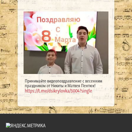
Принимайте видеопоздравление с весенним
праздником от Никиты и Матвея Пентюх!
https://t.me/dsikrylovka/3004?single