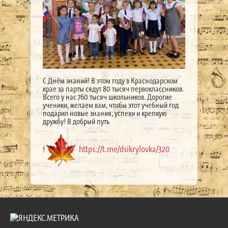
С Днём знаний! В этом году в Краснодарском
крае за парты сядут 80 тысяч первоклассников.
Всего у нас 760 тысяч школьников. Дорогие
ученики, желаем вам, чтобы этот учебный год
подарил новые знания, успехи и крепкую
дружбу! В добрый путь
https://t.me/dsikrylovka/320
!